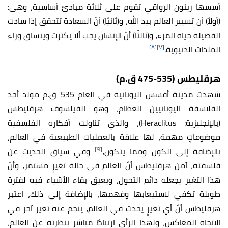
أسسها زينون الرواقي تقوم على ثلاثة مبادئ أساسية، وهي:
(أولاً) أن تسيير العالم بيد الله، و(ثانيًا) أنّ السعادة تتحقق إذا سادت
الفضيلة حياة المرء، و(ثالثًا) أنّ الإنسان يجب ألا يكترث وينساق وراء
[٨]
[٧]
الملذات الدنيوية.
هرقليطس (535-475 ق.م)
شهدت مدينة أفسس اليونانية في العام 535 ق.م مولد أحد
الفلاسفة اليونانيين العظام، وهو الفيلسوف هرقليطس
(بالإنجليزية: Heraclitus)، والذي تناولت أفكاره الفلسفية
موضوعاتٍ مهمة، لها علاقة بالعمليات الطبيعية في العالم،
[٩]
بالإضافة إلى الكون ومما يتكون،
وفي سياق الحديث عن
فلسفته، آمن هرقليطس أنّ العالم في حالة تغيرٍ مستمر، وأنّ
هذا التغير يجعله دائم التحول، ويعيق بقاء الأشياء فيه لفترة
طويلة تكفي لاستيعابها وفهمها، بالإضافة إلى ذلك، اعتبر
هرقليطس أنّ أي تغيرٍ يحدث في العالم، ينجم عنه تغير آخر في
الاتجاه المعاكس، ولهذا الرأي ارتباطٌ مباشر بنظرته عن العالم،