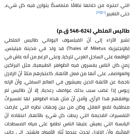
التي اعتبره من خلالها نظامًا متماسكًا يتوازن فيه كل شيء،
[١١]
[١٠]
حتى التغيير.
طاليس الملطي (624-546 ق.م)
تشير الآراء إلى أنّ الفيلسوف اليوناني طاليس الملطي
(بالإنجليزية: Thales of Miletus) قد ولد في مدينة ميليتس،
الواقعة على الساحل الغربي لتركيا، وعلى الرغم من أنه عاش في
زمنٍ كان الناس يفسرون فيه الظواهر الطبيعية، مثل البراكين
والعواصف، على أنها من فعل الآلهة، كاعتبارهم مثلاً أنّ الزلازل
ناجمة عن الآلهة الذين يعيشون في العالم السفلي، وأنّ الإله
زيوس إذا غضب سبب بذلك عواصف رعدية، إلا أنّ طاليس لم
يوافقهم هذا الرأي، وآمن أنّ مثل هذه الظواهر لها تفسيراتٌ
منطقية تقنع العقل، وكان من بين وجهات نظره التي عارضت
التفسيرات القديمة التي ربطت كل شيءٍ بالآلهة، اعتقاده أنّ
اليابسة التي يعيش عليها الناس تطفو على مياه المسطحات
المائية، وأنّ الزلازل تحدث عندما تُثار الأمواج وتشتد، إلى جانب