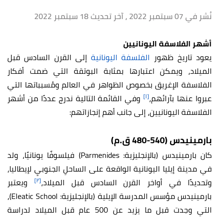
نُشر في 07 سبتمبر 2022
، آخر تحديث 18 سبتمبر 2022
أشهر الفلاسفة اليونانيين
يعود تاريخ ظهور
الفلسفة اليونانية
إلى القرن السادس قبل
الميلاد، ويمكن اعتبارها بمثابة البوتقة التي ضمت أفكار
الفلاسفة الإغريق بخصوص الظواهر في العالم ومُسبباتها التي
[١]
عبروا عنها بآرائهم،
وفي القائمة التالية ندرج عددًا من أشهر
الفلاسفة اليونانيين، إلى جانب أهم إنجازاتهم:
بارمينيدس (540-480 ق.م)
كان بارمينيدس (بالإنجليزية: Parmenides) فيلسوفًا يونانيًا، ولد
في مدينة إيليا اليونانية الواقعة على الساحلِ الجنوبيِ لإيطاليا،
[٢]
وتحديدًا في أواخر القرن السادس قبل الميلاد،
ويعتبر
بارمينيدس مؤسس المدرسة الإيلية (بالإنجليزية: Eleatic School)،
التي وجدت قبل ما يزيد عن 500 عام قبل الميلاد لدراسة