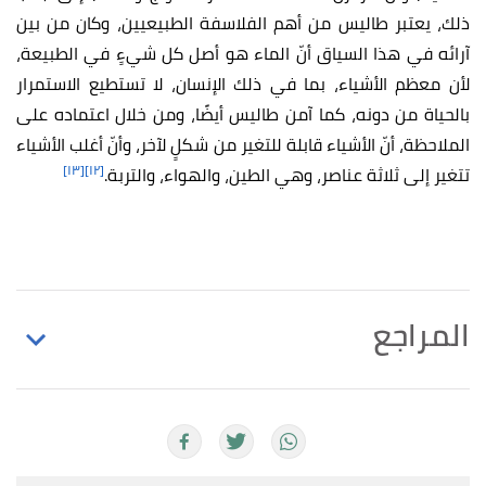
ذلك، يعتبر طاليس من أهم الفلاسفة الطبيعيين، وكان من بين
آرائه في هذا السياق أنّ الماء هو أصل كل شيءٍ في الطبيعة،
لأن معظم الأشياء، بما في ذلك الإنسان، لا تستطيع الاستمرار
بالحياة من دونه، كما آمن طاليس أيضًا، ومن خلال اعتماده على
الملاحظة، أنّ الأشياء قابلة للتغير من شكلٍ لآخر، وأنّ أغلب الأشياء
[١٣]
[١٢]
تتغير إلى ثلاثة عناصر، وهي الطين، والهواء، والتربة.
المراجع
,
worldhistory
, Retrieved
"Greek Philosophy"
↑
4/9/2022. Edited.
,
biography.yourdictionary
, Retrieved
"Parmenides"
↑