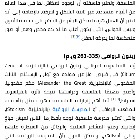
الفلسفة، وتعتبر فلسفته أنّ الوجود انعكاسٌ لما في هذا العالم
من أشياء متعددة، غير ثابتة الشكل والحركة، بالإضافة إلى أنه
اعتبر أنّ العقل هو ما يمكن البشر من الحكم على حقيقة الأمور،
وليس الحواس، التي يكون أغلب ما تدركه محض وهم، أو صور
[٤]
[٣]
منعكسة لما يدركه العقل.
زينون الرواقي (335-263 ق.م)
وُلد الفيلسوف اليوناني زينون الرواقي (بالإنجليزية: Zeno of
Citium) في قبرص، وتزامن مولده مع تولي الإسكندر الثالث
المقدوني (بالإنجليزية: Alexander the Great) حكم مقدونيا،
وأصبح مهتمًا بالفلسفة ودراستها نتيجة تأثره بالفيلسوف
[٦]
[٥]
سقراط،
أما أهم إنجازاته الفلسفية فهو يتمثل بتأسيسه
للمذهب الرواقي أو
المدرسة الرواقية
(بالإنجليزية: Stoicism)،
والتي تعتبر مدرسة فلسفية توجه بأفكارها الناس لعيش حياةٍ
إيجابية، ومنع المشاعر السلبية والرذائل من السيطرة عليهم
وعلى أفعالهم، ويمكن القول بأنّ المدرسة الرواقية التي